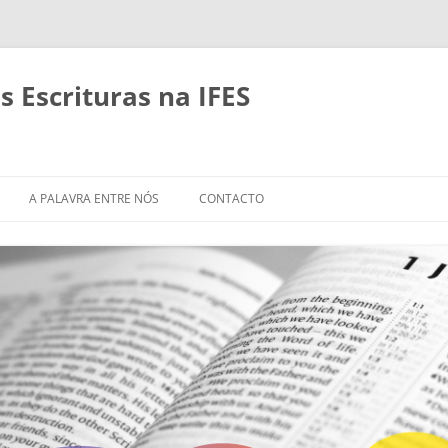
 Escrituras na IFES
Pular
para
A PALAVRA ENTRE NÓS
CONTACTO
o
conteúdo
IMENTO DE
MÁTICAS
BLICOS EM GRUPOS