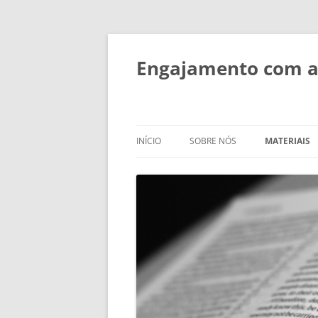
Engajamento com as
INÍCIO
SOBRE NÓS
MATERIAIS
SOBRE NÓS
DESENVOLV
FORMAÇÃO
PESSOAS
SESSÕES TE
OBJETIVOS E ATIVIDADES
ESTUDOS BÍ
IMPACTO
PEQUENOS