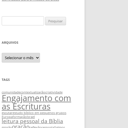
Pesquisar
por:
ARQUIVOS
Arquivos
TAGS
comunidade
contextualização
criatividade
Engajamento com
as Escrituras
escutar
estudo bíblico em pequenos grupos
Europa
formação
Israel
leitura pessoal da Bíblia
oração
missão
reflexão
resposta
Salmos