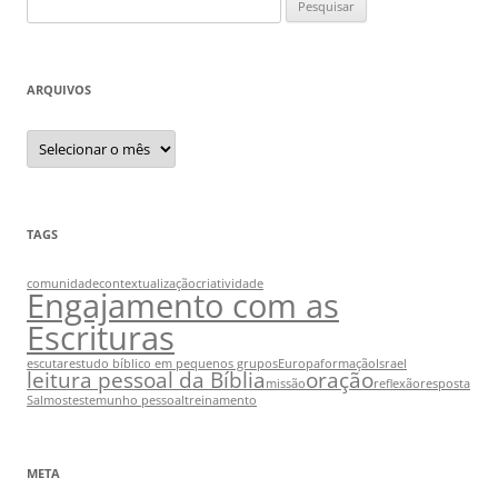
por:
ARQUIVOS
Arquivos
TAGS
comunidade
contextualização
criatividade
Engajamento com as
Escrituras
escutar
estudo bíblico em pequenos grupos
Europa
formação
Israel
leitura pessoal da Bíblia
oração
missão
reflexão
resposta
Salmos
testemunho pessoal
treinamento
META