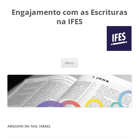
Engajamento com as Escrituras
na IFES
Pular
Menu
para
o
conteúdo
ARQUIVO DA TAG:
ISRAEL