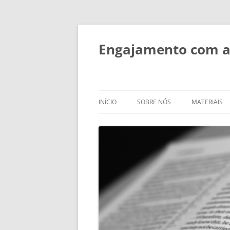
Engajamento com as
INÍCIO
SOBRE NÓS
MATERIAIS
SOBRE NÓS
DESENVOLV
FORMAÇÃO
PESSOAS
SESSÕES TE
OBJETIVOS E ATIVIDADES
ESTUDOS BÍ
IMPACTO
PEQUENOS