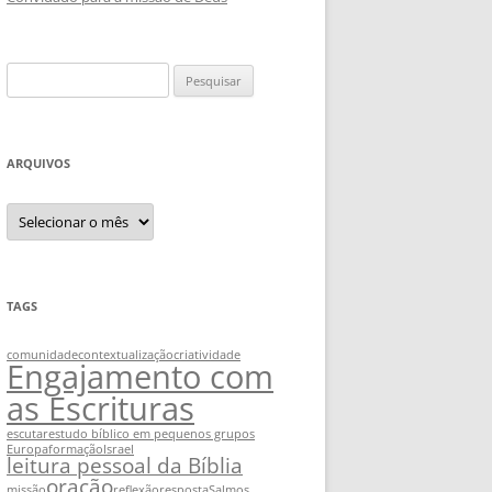
Pesquisar
por:
ARQUIVOS
Arquivos
TAGS
comunidade
contextualização
criatividade
Engajamento com
as Escrituras
escutar
estudo bíblico em pequenos grupos
Europa
formação
Israel
leitura pessoal da Bíblia
oração
missão
reflexão
resposta
Salmos