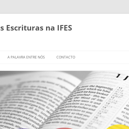
 Escrituras na IFES
Pular
para
A PALAVRA ENTRE NÓS
CONTACTO
o
conteúdo
IMENTO DE
MÁTICAS
BLICOS EM GRUPOS