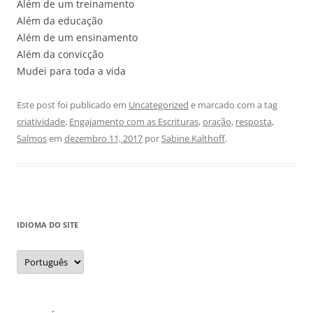
Além de um treinamento
Além da educação
Além de um ensinamento
Além da convicção
Mudei para toda a vida
Este post foi publicado em
Uncategorized
e marcado com a tag
criatividade
,
Engajamento com as Escrituras
,
oração
,
resposta
,
Salmos
em
dezembro 11, 2017
por
Sabine Kalthoff
.
IDIOMA DO SITE
Idioma
do
site