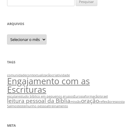
por:
ARQUIVOS
Arquivos
TAGS
comunidade
contextualização
criatividade
Engajamento com as
Escrituras
escutar
estudo bíblico em pequenos grupos
Europa
formação
Israel
leitura pessoal da Bíblia
oração
missão
reflexão
resposta
Salmos
testemunho pessoal
treinamento
META