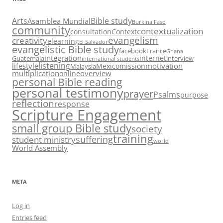
Arts
Bible study
Asamblea Mundial
Burkina Faso
community
contextualization
consultation
Context
evangelism
creativity
elearning
El Salvador
evangelistic Bible study
facebook
France
Ghana
integration
internet
Guatemala
interview
international students
listening
lifestyle
motivation
Mexico
mission
Malaysia
multiplication
overview
online
personal Bible reading
personal testimony
prayer
Psalms
purpose
reflection
response
Scripture Engagement
small group Bible study
society
training
suffering
student ministry
world
World Assembly
META
Log in
Entries feed