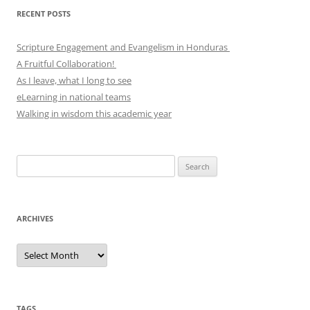
RECENT POSTS
Scripture Engagement and Evangelism in Honduras
A Fruitful Collaboration!
As I leave, what I long to see
eLearning in national teams
Walking in wisdom this academic year
Search
for:
ARCHIVES
Archives
TAGS