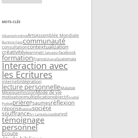
MOTS-CLÉS
Arts
Assemblée Mondiale
Albanie
Arménie
communauté
Burkina Faso
contextualization
consultation
créativité
elearning
facebook
El Salvador
formation
France
Guatemala
Ghana
Interaction avec
les Ecritures
intégration
internet
lecture personnelle
Malaisie
Mode de vie
Mexique
mission
multiplication
motivation
objectif
oralité
prière
réflexion
Psaumes
Poésie
société
réponse
sabbat
souffrance
survol
Sri Lanka
Suisse
témoignage
personnel
Écoute