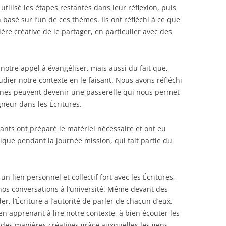
 utilisé les étapes restantes dans leur réflexion, puis
 basé sur l’un de ces thèmes. Ils ont réfléchi à ce que
ière créative de le partager, en particulier avec des
 notre appel à évangéliser, mais aussi du fait que,
udier notre contexte en le faisant. Nous avons réfléchi
ines peuvent devenir une passerelle qui nous permet
gneur dans les Écritures.
diants ont préparé le matériel nécessaire et ont eu
tique pendant la journée mission, qui fait partie du
 lien personnel et collectif fort avec les Écritures,
nos conversations à l’université. Même devant des
r, l’Écriture a l’autorité de parler de chacun d’eux.
n apprenant à lire notre contexte, à bien écouter les
 des manières créatives grâce auxquelles les gens