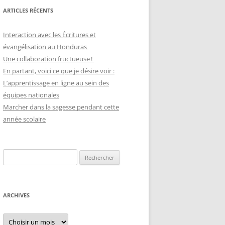
ARTICLES RÉCENTS
Interaction avec les Écritures et
évangélisation au Honduras
Une collaboration fructueuse !
En partant, voici ce que je désire voir :
L’apprentissage en ligne au sein des
équipes nationales
Marcher dans la sagesse pendant cette
année scolaire
Recherche
pour :
ARCHIVES
Archives