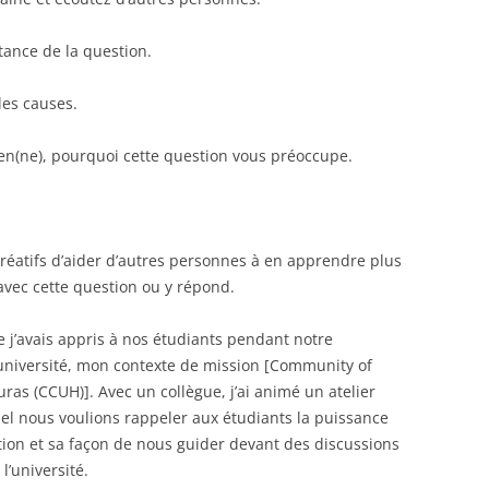
rtance de la question.
 les causes.
en(ne), pourquoi cette question vous préoccupe.
créatifs d’aider d’autres personnes à en apprendre plus
 avec cette question ou y répond.
ue j’avais appris à nos étudiants pendant notre
L’université, mon contexte de mission [Community of
ras (CCUH)]. Avec un collègue, j’ai animé un atelier
uel nous voulions rappeler aux étudiants la puissance
ation et sa façon de nous guider devant des discussions
l’université.