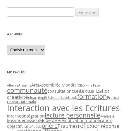
Recherche
pour :
ARCHIVES
Archives
MOTS-CLÉS
Arts
Assemblée Mondiale
Albanie
Arménie
Burkina Faso
communauté
contextualization
consultation
formation
créativité
elearning
facebook
France
El Salvador
Guatemala
Ghana
Interaction avec les Ecritures
lecture personnelle
intégration
internet
Malaisie
Mode de vie
multiplication
Mexique
mission
motivation
prière
réflexion
Psaumes
réponse
objectif
oralité
Poésie
société
souffrance