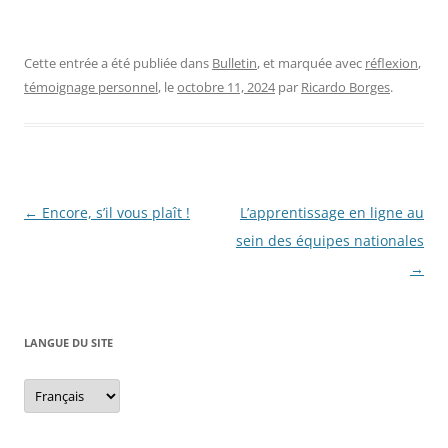
Cette entrée a été publiée dans
Bulletin
, et marquée avec
réflexion
,
témoignage personnel
, le
octobre 11, 2024
par
Ricardo Borges
.
Navigation
←
Encore, s’il vous plaît !
L’apprentissage en ligne au
des
sein des équipes nationales
articles
→
LANGUE DU SITE
Langue
du
site