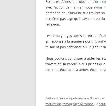
Ecritures. Après la projection
d’une co
avec l’action de manger, nous avons in
personne de Jésus-Christ à travers sa 
le même passage qu’ils avaient eu d
réflexion.
Les témoignages après la retraite étaie
en réponse à la manière dont ils ont v
faisaient pas confiance au Seigneur da
Nous voulons continuer à aider les ét
travers de sa Parole. Nous prions qu
aider les étudiants à aimer, étudier, v
Cette entrée a été publiée dans
Bulletin
, e
motivation
,
témoignage personnel
, le
août 