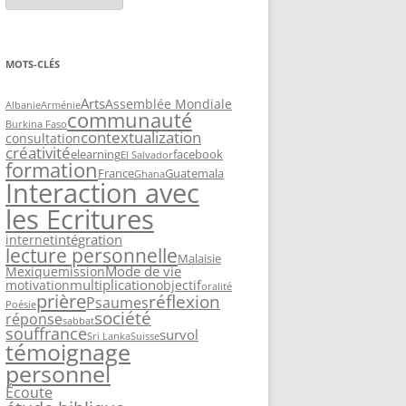
MOTS-CLÉS
Arts
Assemblée Mondiale
Albanie
Arménie
communauté
Burkina Faso
contextualization
consultation
créativité
elearning
facebook
El Salvador
formation
France
Guatemala
Ghana
Interaction avec
les Ecritures
intégration
internet
lecture personnelle
Malaisie
Mode de vie
Mexique
mission
multiplication
motivation
objectif
oralité
prière
réflexion
Psaumes
Poésie
société
réponse
sabbat
souffrance
survol
Sri Lanka
Suisse
témoignage
personnel
Écoute