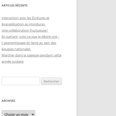
ARTICLES RÉCENTS
Interaction avec les Écritures et
évangélisation au Honduras
Une collaboration fructueuse !
En partant, voici ce que je désire voir :
L’apprentissage en ligne au sein des
équipes nationales
Marcher dans la sagesse pendant cette
année scolaire
Recherche
pour :
ARCHIVES
Archives