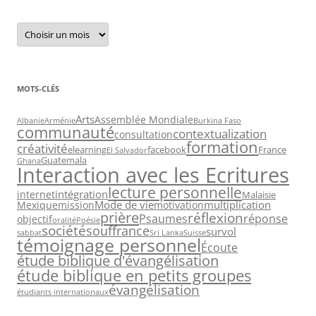
Archives
MOTS-CLÉS
Arts
Assemblée Mondiale
Albanie
Arménie
Burkina Faso
communauté
contextualization
consultation
formation
créativité
elearning
facebook
France
El Salvador
Guatemala
Ghana
Interaction avec les Ecritures
lecture personnelle
intégration
internet
Malaisie
Mode de vie
multiplication
Mexique
mission
motivation
prière
réflexion
Psaumes
réponse
objectif
oralité
Poésie
société
souffrance
survol
sabbat
Sri Lanka
Suisse
témoignage personnel
Écoute
étude biblique d'évangélisation
étude biblique en petits groupes
évangélisation
étudiants internationaux