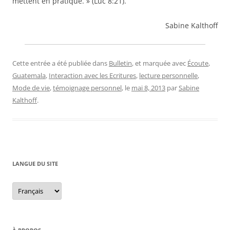
mettent en pratique. » (Luc 8:21).
Sabine Kalthoff
Cette entrée a été publiée dans
Bulletin
, et marquée avec
Écoute
,
Guatemala
,
Interaction avec les Ecritures
,
lecture personnelle
,
Mode de vie
,
témoignage personnel
, le
mai 8, 2013
par
Sabine
Kalthoff
.
LANGUE DU SITE
Langue
du
site