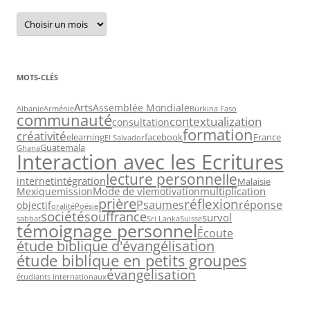
Archives
MOTS-CLÉS
Arts
Assemblée Mondiale
Albanie
Arménie
Burkina Faso
communauté
contextualization
consultation
formation
créativité
elearning
facebook
France
El Salvador
Guatemala
Ghana
Interaction avec les Ecritures
lecture personnelle
intégration
internet
Malaisie
Mode de vie
multiplication
Mexique
mission
motivation
prière
réflexion
Psaumes
réponse
objectif
oralité
Poésie
société
souffrance
survol
sabbat
Sri Lanka
Suisse
témoignage personnel
Écoute
étude biblique d'évangélisation
étude biblique en petits groupes
évangélisation
étudiants internationaux