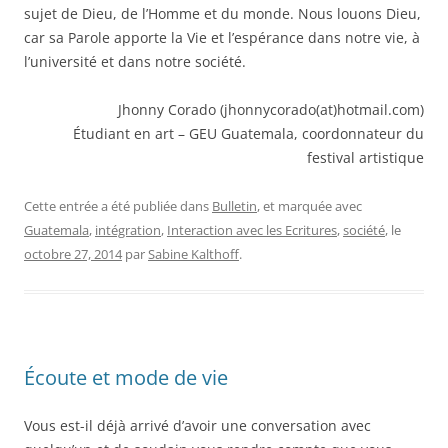
sujet de Dieu, de l’Homme et du monde. Nous louons Dieu,
car sa Parole apporte la Vie et l’espérance dans notre vie, à
l’université et dans notre société.
Jhonny Corado (jhonnycorado(at)hotmail.com)
Étudiant en art – GEU Guatemala, coordonnateur du
festival artistique
Cette entrée a été publiée dans
Bulletin
, et marquée avec
Guatemala
,
intégration
,
Interaction avec les Ecritures
,
société
, le
octobre 27, 2014
par
Sabine Kalthoff
.
Écoute et mode de vie
Vous est-il déjà arrivé d’avoir une conversation avec