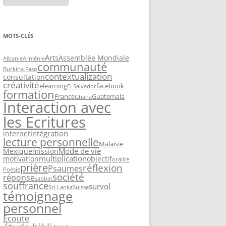
MOTS-CLÉS
Arts
Assemblée Mondiale
Albanie
Arménie
communauté
Burkina Faso
contextualization
consultation
créativité
elearning
facebook
El Salvador
formation
France
Guatemala
Ghana
Interaction avec
les Ecritures
intégration
internet
lecture personnelle
Malaisie
Mode de vie
Mexique
mission
multiplication
motivation
objectif
oralité
prière
réflexion
Psaumes
Poésie
société
réponse
sabbat
souffrance
survol
Sri Lanka
Suisse
témoignage
personnel
Écoute