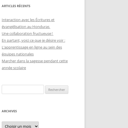
ARTICLES RÉCENTS
Interaction avec les Écritures et
évangélisation au Honduras
Une collaboration fructueuse !
En partant, voici ce que je désire voir :
L’apprentissage en ligne au sein des
équipes nationales
Marcher dans la sagesse pendant cette
année scolaire
Recherche
pour :
ARCHIVES
Archives