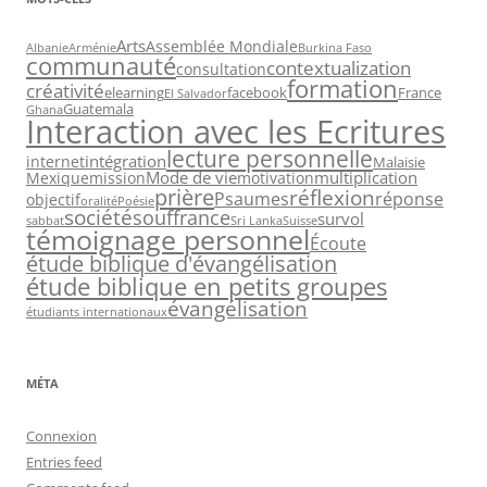
Arts
Assemblée Mondiale
Albanie
Arménie
Burkina Faso
communauté
contextualization
consultation
formation
créativité
elearning
facebook
France
El Salvador
Guatemala
Ghana
Interaction avec les Ecritures
lecture personnelle
intégration
internet
Malaisie
Mode de vie
multiplication
Mexique
mission
motivation
prière
réflexion
Psaumes
réponse
objectif
oralité
Poésie
société
souffrance
survol
sabbat
Sri Lanka
Suisse
témoignage personnel
Écoute
étude biblique d'évangélisation
étude biblique en petits groupes
évangélisation
étudiants internationaux
MÉTA
Connexion
Entries feed