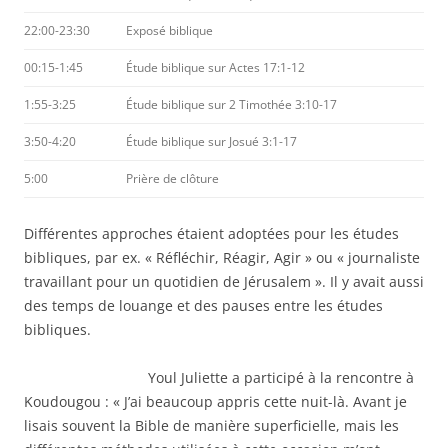
22:00-23:30
Exposé biblique
00:15-1:45
Étude biblique sur Actes 17:1-12
1:55-3:25
Étude biblique sur 2 Timothée 3:10-17
3:50-4:20
Étude biblique sur Josué 3:1-17
5:00
Prière de clôture
Différentes approches étaient adoptées pour les études
bibliques, par ex. « Réfléchir, Réagir, Agir » ou « journaliste
travaillant pour un quotidien de Jérusalem ». Il y avait aussi
des temps de louange et des pauses entre les études
bibliques.
Youl Juliette a participé à la rencontre à
Koudougou : « J’ai beaucoup appris cette nuit-là. Avant je
lisais souvent la Bible de manière superficielle, mais les