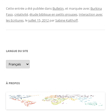
Cette entrée a été publiée dans
Bulletin
, et marquée avec
Burkina
Faso
,
créativité
,
étude biblique en petits groupes
,
Interaction avec
les Ecritures
, le
juillet 15, 2012
par
Sabine Kalthoff
.
LANGUE DU SITE
Langue
du
site
À PROPOS