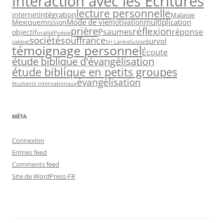
Interaction avec les Ecritures
lecture personnelle
intégration
internet
Malaisie
Mode de vie
multiplication
Mexique
mission
motivation
prière
réflexion
Psaumes
réponse
objectif
oralité
Poésie
société
souffrance
survol
sabbat
Sri Lanka
Suisse
témoignage personnel
Écoute
étude biblique d'évangélisation
étude biblique en petits groupes
évangélisation
étudiants internationaux
MÉTA
Connexion
Entries feed
Comments feed
Site de WordPress-FR