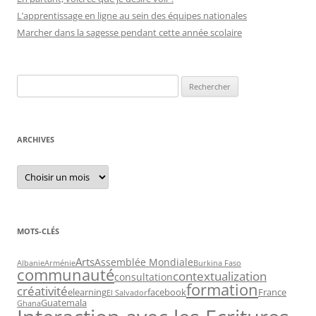
L’apprentissage en ligne au sein des équipes nationales
Marcher dans la sagesse pendant cette année scolaire
Recherche
pour :
ARCHIVES
Archives
MOTS-CLÉS
Arts
Assemblée Mondiale
Albanie
Arménie
Burkina Faso
communauté
contextualization
consultation
formation
créativité
elearning
facebook
France
El Salvador
Guatemala
Ghana