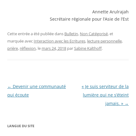
Annette Arulrajah
Secrétaire régionale pour l’Asie de l’Est
Cette entrée a été publiée dans
Bulletin
,
Non Catégorisé
, et
marquée avec
Interaction avec les Ecritures
,
lecture personnelle
,
prière
,
réflexion
, le
mars 24, 2018
par
Sabine Kalthoff
.
Navigation
←
Devenir une communauté
« Je suis serviteur de la
des
qui écoute
lumière qui ne s’éteint
articles
jamais. »
→
LANGUE DU SITE