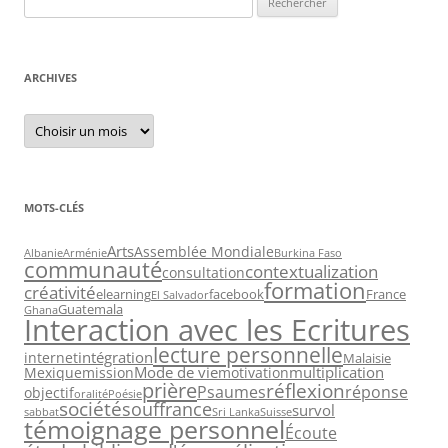
pour :
ARCHIVES
Archives
MOTS-CLÉS
Arts
Assemblée Mondiale
Albanie
Arménie
Burkina Faso
communauté
contextualization
consultation
formation
créativité
elearning
facebook
France
El Salvador
Guatemala
Ghana
Interaction avec les Ecritures
lecture personnelle
intégration
internet
Malaisie
Mode de vie
multiplication
Mexique
mission
motivation
prière
réflexion
Psaumes
réponse
objectif
oralité
Poésie
société
souffrance
survol
sabbat
Sri Lanka
Suisse
témoignage personnel
Écoute