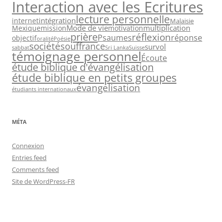
Interaction avec les Ecritures
lecture personnelle
intégration
internet
Malaisie
Mode de vie
multiplication
Mexique
mission
motivation
prière
réflexion
Psaumes
réponse
objectif
oralité
Poésie
société
souffrance
survol
sabbat
Sri Lanka
Suisse
témoignage personnel
Écoute
étude biblique d'évangélisation
étude biblique en petits groupes
évangélisation
étudiants internationaux
MÉTA
Connexion
Entries feed
Comments feed
Site de WordPress-FR