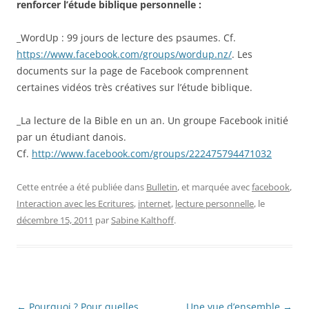
renforcer l’étude biblique personnelle :
_WordUp : 99 jours de lecture des psaumes. Cf.
https://www.facebook.com/groups/wordup.nz/
. Les
documents sur la page de Facebook comprennent
certaines vidéos très créatives sur l’étude biblique.
_La lecture de la Bible en un an. Un groupe Facebook initié
par un étudiant danois.
Cf.
http://www.facebook.com/groups/222475794471032
Cette entrée a été publiée dans
Bulletin
, et marquée avec
facebook
,
Interaction avec les Ecritures
,
internet
,
lecture personnelle
, le
décembre 15, 2011
par
Sabine Kalthoff
.
Navigation
←
Pourquoi ? Pour quelles
Une vue d’ensemble
→