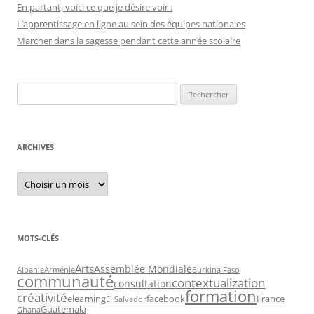
En partant, voici ce que je désire voir :
L’apprentissage en ligne au sein des équipes nationales
Marcher dans la sagesse pendant cette année scolaire
Recherche
pour :
ARCHIVES
Archives
MOTS-CLÉS
Arts
Assemblée Mondiale
Albanie
Arménie
Burkina Faso
communauté
contextualization
consultation
formation
créativité
elearning
facebook
France
El Salvador
Guatemala
Ghana