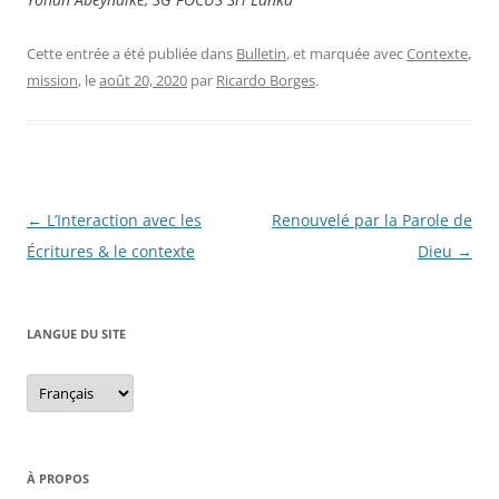
Cette entrée a été publiée dans
Bulletin
, et marquée avec
Contexte
,
mission
, le
août 20, 2020
par
Ricardo Borges
.
Navigation
←
L’Interaction avec les
Renouvelé par la Parole de
des
Écritures & le contexte
Dieu
→
articles
LANGUE DU SITE
Langue
du
site
À PROPOS