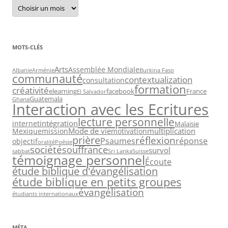
Archives
MOTS-CLÉS
Arts
Assemblée Mondiale
Albanie
Arménie
Burkina Faso
communauté
contextualization
consultation
formation
créativité
elearning
facebook
France
El Salvador
Guatemala
Ghana
Interaction avec les Ecritures
lecture personnelle
intégration
internet
Malaisie
Mode de vie
multiplication
Mexique
mission
motivation
prière
réflexion
Psaumes
réponse
objectif
oralité
Poésie
société
souffrance
survol
sabbat
Sri Lanka
Suisse
témoignage personnel
Écoute
étude biblique d'évangélisation
étude biblique en petits groupes
évangélisation
étudiants internationaux
MÉTA