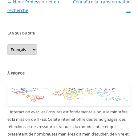
Navigation
←
Nina: Professeur et en
Connaître la transformation
des
recherche
→
articles
LANGUE DU SITE
Langue
du
site
À PROPOS
L’interaction avec les Écritures est fondamentale pour le ministère
et la mission de l’IFES. Ce site internet offre des témoignages, des
réflexions et des ressources venues du monde entier et qui
présentent de nombreuses manières d’aimer, d’étudier, de vivre et