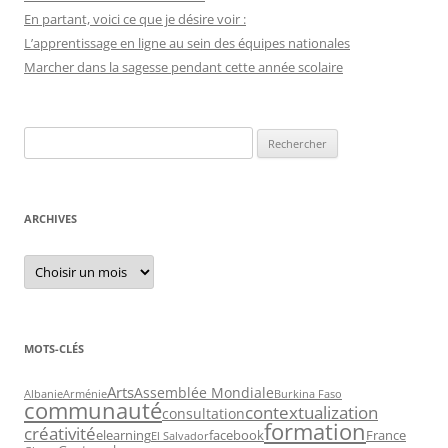
En partant, voici ce que je désire voir :
L’apprentissage en ligne au sein des équipes nationales
Marcher dans la sagesse pendant cette année scolaire
Recherche
pour :
ARCHIVES
Archives
MOTS-CLÉS
Arts
Assemblée Mondiale
Albanie
Arménie
Burkina Faso
communauté
contextualization
consultation
formation
créativité
elearning
facebook
France
El Salvador