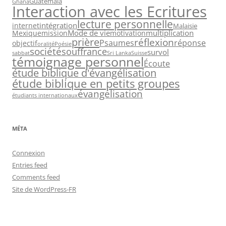
Guatemala
Ghana
Interaction avec les Ecritures
lecture personnelle
intégration
internet
Malaisie
Mode de vie
multiplication
Mexique
mission
motivation
prière
réflexion
Psaumes
réponse
objectif
oralité
Poésie
société
souffrance
survol
sabbat
Sri Lanka
Suisse
témoignage personnel
Écoute
étude biblique d'évangélisation
étude biblique en petits groupes
évangélisation
étudiants internationaux
MÉTA
Connexion
Entries feed
Comments feed
Site de WordPress-FR