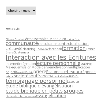
Archives
MOTS-CLÉS
Arts
Assemblée Mondiale
Albanie
Arménie
Burkina Faso
communauté
contextualization
consultation
formation
créativité
elearning
facebook
France
El Salvador
Guatemala
Ghana
Interaction avec les Ecritures
lecture personnelle
intégration
internet
Malaisie
Mode de vie
multiplication
Mexique
mission
motivation
prière
réflexion
Psaumes
réponse
objectif
oralité
Poésie
société
souffrance
survol
sabbat
Sri Lanka
Suisse
témoignage personnel
Écoute
étude biblique d'évangélisation
étude biblique en petits groupes
évangélisation
étudiants internationaux