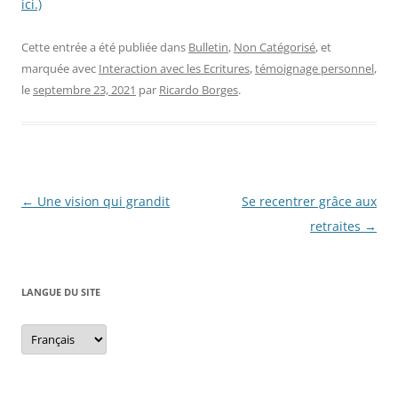
ici.)
Cette entrée a été publiée dans
Bulletin
,
Non Catégorisé
, et
marquée avec
Interaction avec les Ecritures
,
témoignage personnel
,
le
septembre 23, 2021
par
Ricardo Borges
.
Navigation
←
Une vision qui grandit
Se recentrer grâce aux
des
retraites
→
articles
LANGUE DU SITE
Langue
du
site