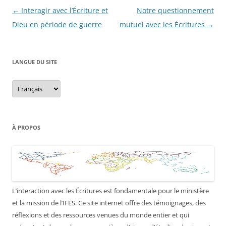
Navigation
←
Interagir avec l’Écriture et
Notre questionnement
des
Dieu en période de guerre
mutuel avec les Écritures
→
articles
LANGUE DU SITE
Langue
du
site
À PROPOS
L’interaction avec les Écritures est fondamentale pour le ministère
et la mission de l’IFES. Ce site internet offre des témoignages, des
réflexions et des ressources venues du monde entier et qui