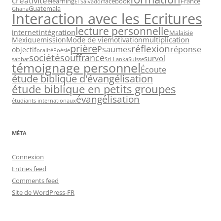
créativité
elearning
facebook
France
El Salvador
Guatemala
Ghana
Interaction avec les Ecritures
lecture personnelle
intégration
internet
Malaisie
Mode de vie
multiplication
Mexique
mission
motivation
prière
réflexion
Psaumes
réponse
objectif
oralité
Poésie
société
souffrance
survol
sabbat
Sri Lanka
Suisse
témoignage personnel
Écoute
étude biblique d'évangélisation
étude biblique en petits groupes
évangélisation
étudiants internationaux
MÉTA
Connexion
Entries feed
Comments feed
Site de WordPress-FR