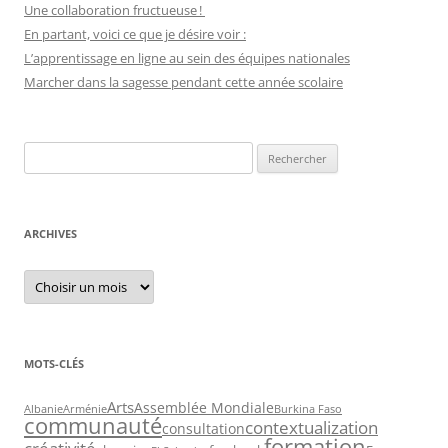
Une collaboration fructueuse !
En partant, voici ce que je désire voir :
L’apprentissage en ligne au sein des équipes nationales
Marcher dans la sagesse pendant cette année scolaire
Recherche
pour :
ARCHIVES
Archives
MOTS-CLÉS
Arts
Assemblée Mondiale
Albanie
Arménie
Burkina Faso
communauté
contextualization
consultation
formation