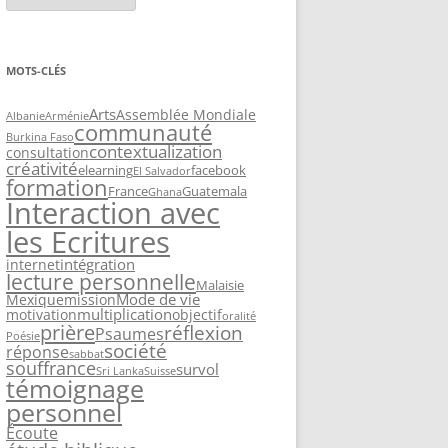
MOTS-CLÉS
Arts
Assemblée Mondiale
Albanie
Arménie
communauté
Burkina Faso
contextualization
consultation
créativité
elearning
facebook
El Salvador
formation
France
Guatemala
Ghana
Interaction avec
les Ecritures
intégration
internet
lecture personnelle
Malaisie
Mode de vie
Mexique
mission
multiplication
motivation
objectif
oralité
prière
réflexion
Psaumes
Poésie
société
réponse
sabbat
souffrance
survol
Sri Lanka
Suisse
témoignage
personnel
Écoute