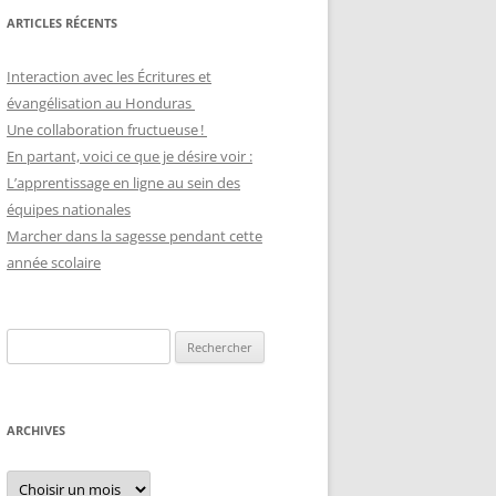
ARTICLES RÉCENTS
Interaction avec les Écritures et
évangélisation au Honduras
Une collaboration fructueuse !
En partant, voici ce que je désire voir :
L’apprentissage en ligne au sein des
équipes nationales
Marcher dans la sagesse pendant cette
année scolaire
Recherche
pour :
ARCHIVES
Archives