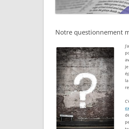
Notre questionnement mu
J’
p
av
je
é
la
r
C’
ex
de
p
te