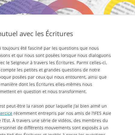
MENTORAT
tuel avec les Écritures
ai toujours été fasciné par les questions que nous
osons et qui nous sont posées lorsque nous dialoguons
ec le Seigneur à travers les Écritures. Parmi celles-ci,
 compte les petites et grandes questions de notre
poque posées par ceux qui nous entourent, ainsi que
 manière dont les Écritures elles-mêmes nous
emettent en question et nous transforment.
est peut-être la raison pour laquelle j’ai bien aimé un
ercice
récemment entrepris par nos amis de l’IFES Asie
 l’Est. À travers une série de vidéos, des membres du
ersonnel de différents mouvements sont exposés à un
xte tiré des Écritures et invités à poser les questions