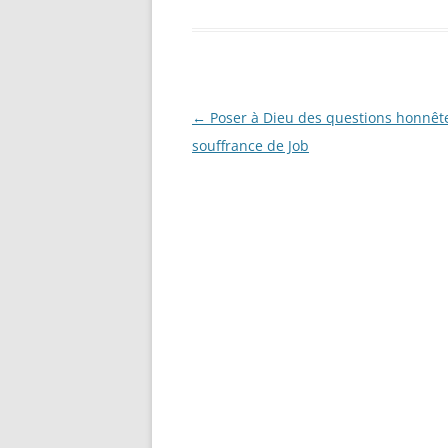
Navigation
←
Poser à Dieu des questions honnête
des
souffrance de Job
articles