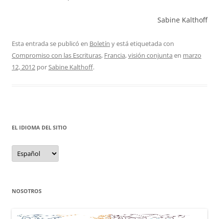
Sabine Kalthoff
Esta entrada se publicó en
Boletín
y está etiquetada con
Compromiso con las Escrituras
,
Francia
,
visión conjunta
en
marzo
12, 2012
por
Sabine Kalthoff
.
EL IDIOMA DEL SITIO
el
idioma
del
sitio
NOSOTROS