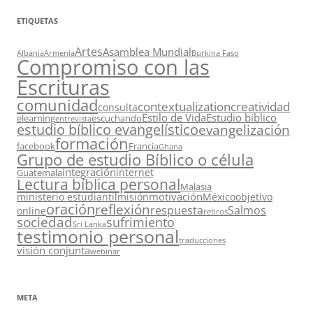
ETIQUETAS
Artes
Asamblea Mundial
Albania
Armenia
Burkina Faso
Compromiso con las
Escrituras
comunidad
contextualization
creatividad
consulta
Estilo de Vida
Estudio bíblico
elearning
escuchando
entrevista
estudio bíblico evangelístico
evangelización
formación
facebook
Francia
Ghana
Grupo de estudio Bíblico o célula
integración
internet
Guatemala
Lectura bíblica personal
Malasia
motivación
ministerio estudiantil
misión
México
objetivo
oración
reflexión
respuesta
Salmos
online
retiros
sociedad
sufrimiento
Sri Lanka
testimonio personal
traducciones
visión conjunta
webinar
META