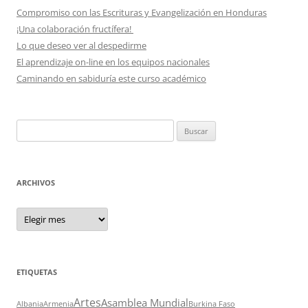
Compromiso con las Escrituras y Evangelización en Honduras
¡Una colaboración fructífera!
Lo que deseo ver al despedirme
El aprendizaje on-line en los equipos nacionales
Caminando en sabiduría este curso académico
Buscar:
ARCHIVOS
Archivos
ETIQUETAS
Artes
Asamblea Mundial
Albania
Armenia
Burkina Faso