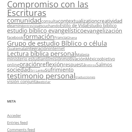
Compromiso con las
Escrituras
comunidad
contextualization
creatividad
consulta
Estilo de Vida
Estudio bíblico
elearning
escuchando
entrevista
estudio bíblico evangelístico
evangelización
formación
facebook
Francia
Ghana
Grupo de estudio Bíblico o célula
integración
internet
Guatemala
Lectura bíblica personal
Malasia
motivación
ministerio estudiantil
misión
México
objetivo
oración
reflexión
respuesta
Salmos
online
retiros
sociedad
sufrimiento
Sri Lanka
testimonio personal
traducciones
visión conjunta
webinar
META
Acceder
Entries feed
Comments feed