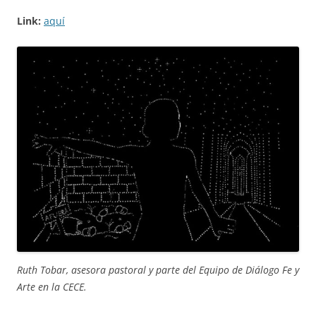
Link:
aquí
Ruth Tobar, asesora pastoral y parte del Equipo de Diálogo Fe y
Arte en la CECE.