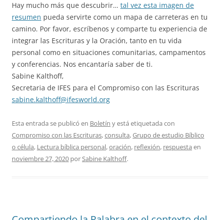
Hay mucho más que descubrir…
tal vez esta imagen de
resumen
pueda servirte como un mapa de carreteras en tu
camino. Por favor, escríbenos y comparte tu experiencia de
integrar las Escrituras y la Oración, tanto en tu vida
personal como en situaciones comunitarias, campamentos
y conferencias. Nos encantaría saber de ti.
Sabine Kalthoff,
Secretaria de IFES para el Compromiso con las Escrituras
sabine.kalthoff@ifesworld.org
Esta entrada se publicó en
Boletín
y está etiquetada con
Compromiso con las Escrituras
,
consulta
,
Grupo de estudio Bíblico
o célula
,
Lectura bíblica personal
,
oración
,
reflexión
,
respuesta
en
noviembre 27, 2020
por
Sabine Kalthoff
.
Compartiendo la Palabra en el contexto del