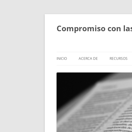
Compromiso con las 
INICIO
ACERCA DE
RECURSOS
ACERCA DE
FORMACIÓN
PERSONAS
SESIONES T
BÍBLICOS
OBJETIVOS Y ACTIVIDADES
ESTUDIOS B
ALCANCE
PEQUEÑOS
RETIROS Y R