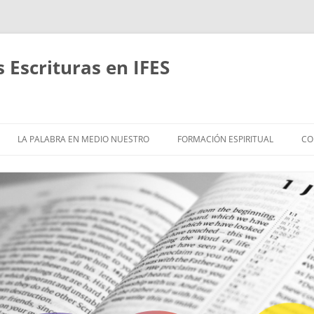
Escrituras en IFES
Saltar
al
LA PALABRA EN MEDIO NUESTRO
FORMACIÓN ESPIRITUAL
CO
contenido
ACERCA DE
EMÁTICAS Y ESTUDIOS
HASTA QUE CRISTO SEA
FORMADO EN NOSOTROS
ÍBLICOS EN GRUPOS
RITMOS REVITALIZANTES
RETIROS
EFLEXIÓN
CAMINANDO JUNTOS