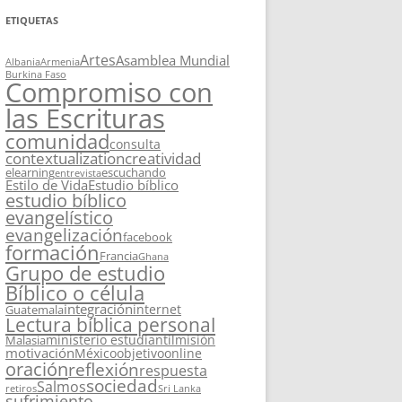
ETIQUETAS
Artes
Asamblea Mundial
Albania
Armenia
Burkina Faso
Compromiso con
las Escrituras
comunidad
consulta
contextualization
creatividad
elearning
escuchando
entrevista
Estilo de Vida
Estudio bíblico
estudio bíblico
evangelístico
evangelización
facebook
formación
Francia
Ghana
Grupo de estudio
Bíblico o célula
integración
internet
Guatemala
Lectura bíblica personal
ministerio estudiantil
misión
Malasia
motivación
México
objetivo
online
oración
reflexión
respuesta
sociedad
Salmos
retiros
Sri Lanka
sufrimiento