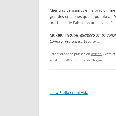
Mientras pensamos en la oración, me g
grandes oraciones que el pueblo de Di
oraciones de Pablo son una colección 
Mukululi Ncube
,
miembro del personal 
Compromiso con las Escrituras.
Esta entrada se publicó en
Boletín
y está e
en
abril 4, 2022
por
Ricardo Borges
.
Navegación
←
La Biblia en mi vida
de
entradas