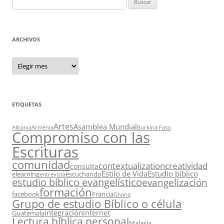
ARCHIVOS
Archivos
ETIQUETAS
Artes
Asamblea Mundial
Albania
Armenia
Burkina Faso
Compromiso con las
Escrituras
comunidad
contextualization
creatividad
consulta
Estilo de Vida
Estudio bíblico
elearning
escuchando
entrevista
estudio bíblico evangelístico
evangelización
formación
facebook
Francia
Ghana
Grupo de estudio Bíblico o célula
integración
internet
Guatemala
Lectura bíblica personal
Malasia