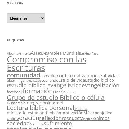
ARCHIVOS
Archivos
ETIQUETAS
Artes
Asamblea Mundial
Albania
Armenia
Burkina Faso
Compromiso con las
Escrituras
comunidad
contextualization
creatividad
consulta
Estilo de Vida
Estudio bíblico
elearning
escuchando
entrevista
estudio bíblico evangelístico
evangelización
formación
facebook
Francia
Ghana
Grupo de estudio Bíblico o célula
integración
internet
Guatemala
Lectura bíblica personal
Malasia
motivación
ministerio estudiantil
misión
México
objetivo
oración
reflexión
respuesta
Salmos
online
retiros
sociedad
sufrimiento
Sri Lanka