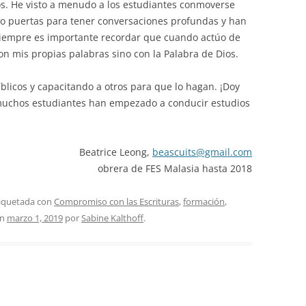
os. He visto a menudo a los estudiantes conmoverse
rto puertas para tener conversaciones profundas y han
siempre es importante recordar que cuando actúo de
n mis propias palabras sino con la Palabra de Dios.
íblicos y capacitando a otros para que lo hagan. ¡Doy
 muchos estudiantes han empezado a conducir estudios
Beatrice Leong,
beascuits@gmail.com
obrera de FES Malasia hasta 2018
tiquetada con
Compromiso con las Escrituras
,
formación
,
n
marzo 1, 2019
por
Sabine Kalthoff
.