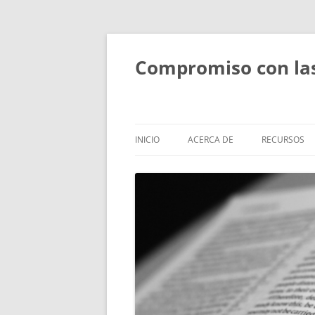
Compromiso con las 
INICIO
ACERCA DE
RECURSOS
ACERCA DE
FORMACIÓN
PERSONAS
SESIONES T
BÍBLICOS
OBJETIVOS Y ACTIVIDADES
ESTUDIOS B
ALCANCE
PEQUEÑOS
RETIROS Y R