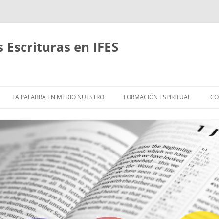
Escrituras en IFES
Saltar
al
LA PALABRA EN MEDIO NUESTRO
FORMACIÓN ESPIRITUAL
CO
contenido
ACERCA DE
EMÁTICAS Y ESTUDIOS
HASTA QUE CRISTO SEA
FORMADO EN NOSOTROS
ÍBLICOS EN GRUPOS
RITMOS REVITALIZANTES
RETIROS
EFLEXIÓN
CAMINANDO JUNTOS