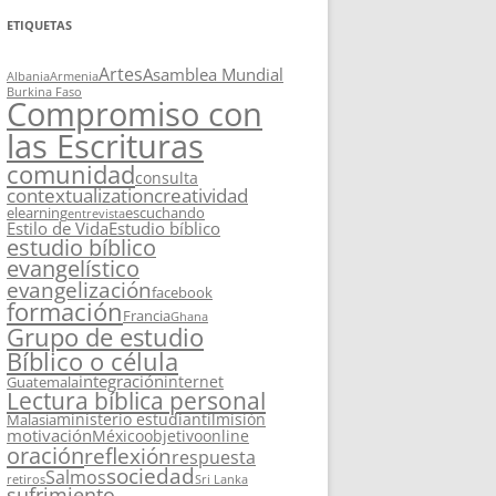
ETIQUETAS
Artes
Asamblea Mundial
Albania
Armenia
Burkina Faso
Compromiso con
las Escrituras
comunidad
consulta
contextualization
creatividad
elearning
escuchando
entrevista
Estilo de Vida
Estudio bíblico
estudio bíblico
evangelístico
evangelización
facebook
formación
Francia
Ghana
Grupo de estudio
Bíblico o célula
integración
internet
Guatemala
Lectura bíblica personal
ministerio estudiantil
misión
Malasia
motivación
México
objetivo
online
oración
reflexión
respuesta
sociedad
Salmos
retiros
Sri Lanka
sufrimiento