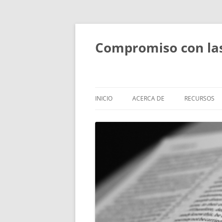
Compromiso con las 
INICIO
ACERCA DE
RECURSOS
ACERCA DE
FORMACIÓN
PERSONAS
SESIONES T
BÍBLICOS
OBJETIVOS Y ACTIVIDADES
ESTUDIOS B
ALCANCE
PEQUEÑOS
RETIROS Y R