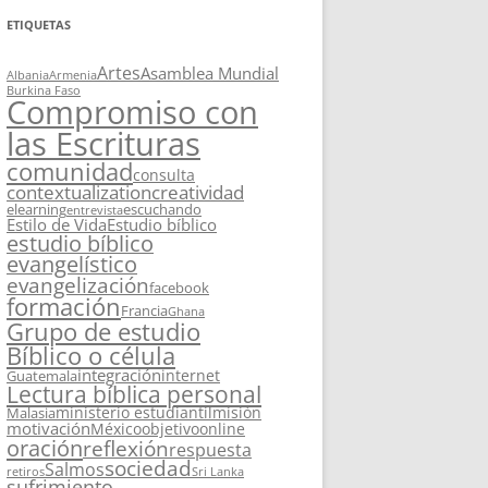
ETIQUETAS
Artes
Asamblea Mundial
Albania
Armenia
Burkina Faso
Compromiso con
las Escrituras
comunidad
consulta
contextualization
creatividad
elearning
escuchando
entrevista
Estilo de Vida
Estudio bíblico
estudio bíblico
evangelístico
evangelización
facebook
formación
Francia
Ghana
Grupo de estudio
Bíblico o célula
integración
internet
Guatemala
Lectura bíblica personal
ministerio estudiantil
misión
Malasia
motivación
México
objetivo
online
oración
reflexión
respuesta
sociedad
Salmos
retiros
Sri Lanka
sufrimiento