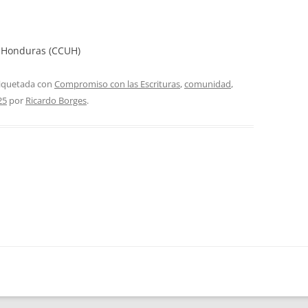
e Honduras (CCUH)
tiquetada con
Compromiso con las Escrituras
,
comunidad
,
25
por
Ricardo Borges
.