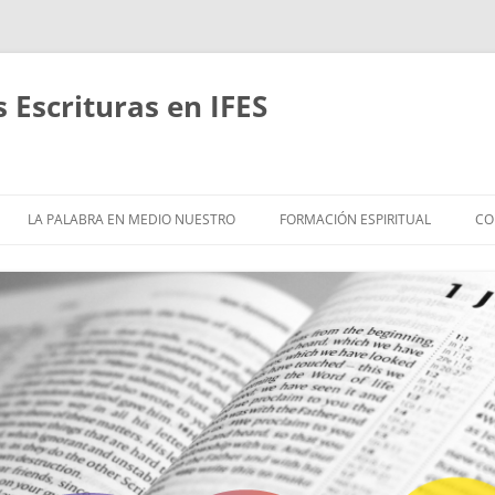
Escrituras en IFES
Saltar
al
LA PALABRA EN MEDIO NUESTRO
FORMACIÓN ESPIRITUAL
CO
contenido
ACERCA DE
EMÁTICAS Y ESTUDIOS
HASTA QUE CRISTO SEA
FORMADO EN NOSOTROS
ÍBLICOS EN GRUPOS
RITMOS REVITALIZANTES
RETIROS
EFLEXIÓN
CAMINANDO JUNTOS