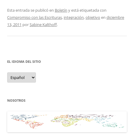
Esta entrada se publicó en
Boletín
y está etiquetada con
Compromiso con las Escrituras
,
integración
,
objetivo
en
diciembre
13, 2011
por
Sabine Kalthoff
.
EL IDIOMA DEL SITIO
el
idioma
del
sitio
NOSOTROS