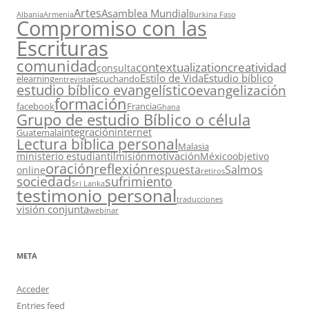
Artes
Asamblea Mundial
Albania
Armenia
Burkina Faso
Compromiso con las
Escrituras
comunidad
contextualization
creatividad
consulta
Estilo de Vida
Estudio bíblico
elearning
escuchando
entrevista
estudio bíblico evangelístico
evangelización
formación
facebook
Francia
Ghana
Grupo de estudio Bíblico o célula
integración
internet
Guatemala
Lectura bíblica personal
Malasia
motivación
ministerio estudiantil
misión
México
objetivo
oración
reflexión
respuesta
Salmos
online
retiros
sociedad
sufrimiento
Sri Lanka
testimonio personal
traducciones
visión conjunta
webinar
META
Acceder
Entries feed