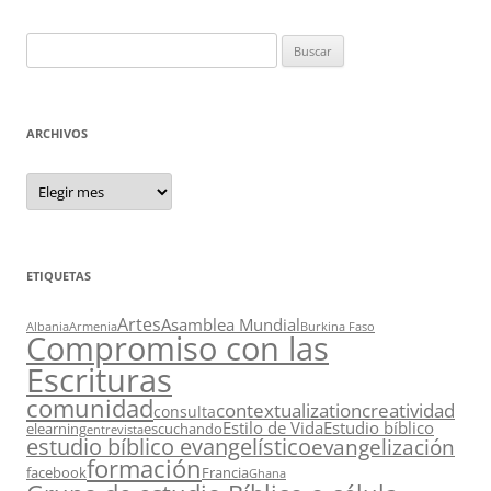
Buscar:
ARCHIVOS
Archivos
ETIQUETAS
Artes
Asamblea Mundial
Albania
Armenia
Burkina Faso
Compromiso con las
Escrituras
comunidad
contextualization
creatividad
consulta
Estilo de Vida
Estudio bíblico
elearning
escuchando
entrevista
estudio bíblico evangelístico
evangelización
formación
facebook
Francia
Ghana