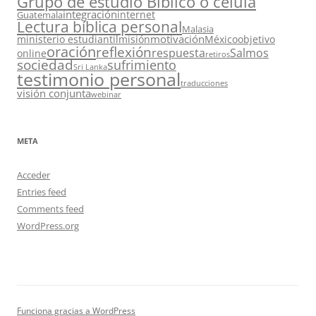
Grupo de estudio Bíblico o célula
integración
internet
Guatemala
Lectura bíblica personal
Malasia
motivación
ministerio estudiantil
misión
México
objetivo
oración
reflexión
respuesta
Salmos
online
retiros
sociedad
sufrimiento
Sri Lanka
testimonio personal
traducciones
visión conjunta
webinar
META
Acceder
Entries feed
Comments feed
WordPress.org
Funciona gracias a WordPress