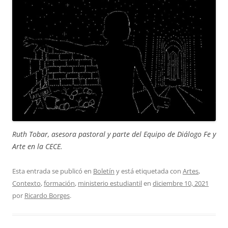
Ruth Tobar, asesora pastoral y parte del Equipo de Diálogo Fe y
Arte en la CECE.
Esta entrada se publicó en
Boletín
y está etiquetada con
Artes
,
Contexto
,
formación
,
ministerio estudiantil
en
diciembre 10, 2021
por
Ricardo Borges
.