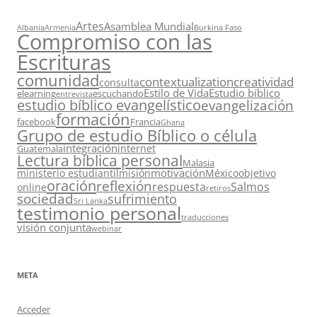
Artes
Asamblea Mundial
Albania
Armenia
Burkina Faso
Compromiso con las
Escrituras
comunidad
contextualization
creatividad
consulta
Estilo de Vida
Estudio bíblico
elearning
escuchando
entrevista
estudio bíblico evangelístico
evangelización
formación
facebook
Francia
Ghana
Grupo de estudio Bíblico o célula
integración
internet
Guatemala
Lectura bíblica personal
Malasia
motivación
ministerio estudiantil
misión
México
objetivo
oración
reflexión
respuesta
Salmos
online
retiros
sociedad
sufrimiento
Sri Lanka
testimonio personal
traducciones
visión conjunta
webinar
META
Acceder