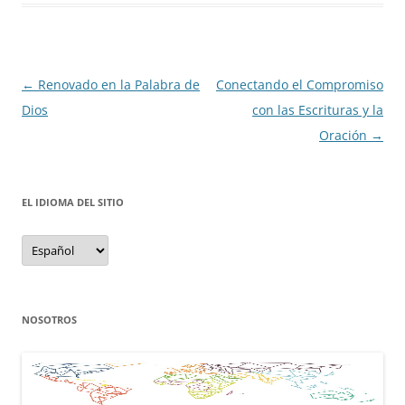
Navegación
←
Renovado en la Palabra de
Conectando el Compromiso
de
Dios
con las Escrituras y la
entradas
Oración
→
EL IDIOMA DEL SITIO
el
idioma
del
sitio
NOSOTROS