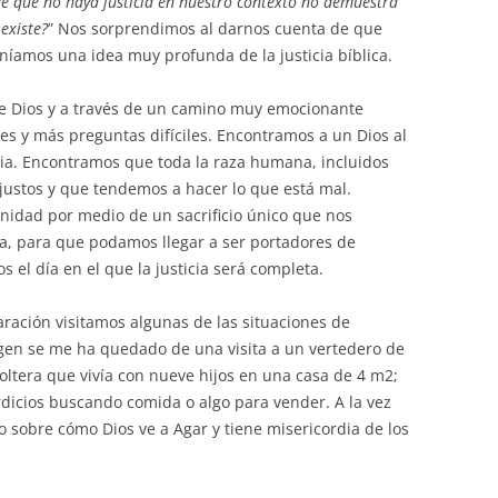
de que no haya justicia en nuestro contexto no demuestra
 existe?
” Nos sorprendimos al darnos cuenta de que
teníamos una idea muy profunda de la justicia bíblica.
e Dios y a través de un camino muy emocionante
 y más preguntas difíciles. Encontramos a un Dios al
cia. Encontramos que toda la raza humana, incluidos
justos y que tendemos a hacer lo que está mal.
idad por medio de un sacrificio único que nos
rma, para que podamos llegar a ser portadores de
s el día en el que la justicia será completa.
ación visitamos algunas de las situaciones de
agen se me ha quedado de una visita a un vertedero de
ltera que vivía con nueve hijos en una casa de 4 m2;
icios buscando comida o algo para vender. A la vez
 sobre cómo Dios ve a Agar y tiene misericordia de los