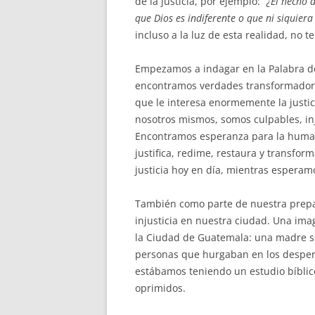
de la justicia, por ejemplo: “
¿El hecho 
que Dios es indiferente o que ni siquiera
incluso a la luz de esta realidad, no 
Empezamos a indagar en la Palabra d
encontramos verdades transformadores
que le interesa enormemente la justi
nosotros mismos, somos culpables, in
Encontramos esperanza para la human
justifica, redime, restaura y transfo
justicia hoy en día, mientras esperamo
También como parte de nuestra prepar
injusticia en nuestra ciudad. Una im
la Ciudad de Guatemala: una madre so
personas que hurgaban en los desperd
estábamos teniendo un estudio bíblico
oprimidos.