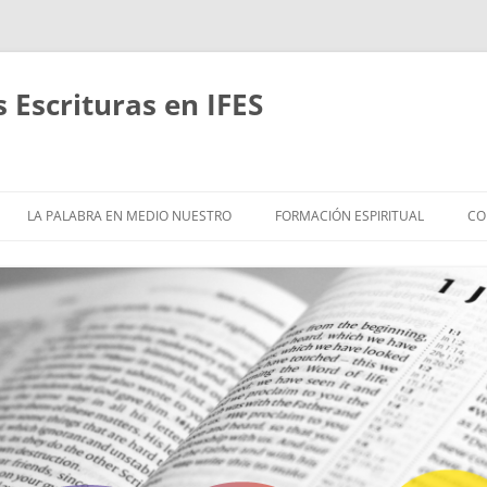
Escrituras en IFES
Saltar
al
LA PALABRA EN MEDIO NUESTRO
FORMACIÓN ESPIRITUAL
CO
contenido
ACERCA DE
EMÁTICAS Y ESTUDIOS
HASTA QUE CRISTO SEA
FORMADO EN NOSOTROS
ÍBLICOS EN GRUPOS
RITMOS REVITALIZANTES
RETIROS
EFLEXIÓN
CAMINANDO JUNTOS