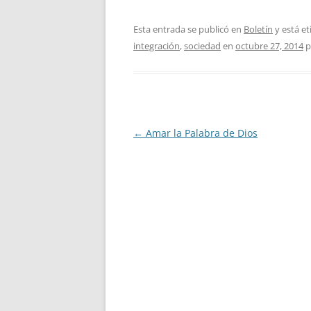
Esta entrada se publicó en
Boletín
y está e
integración
,
sociedad
en
octubre 27, 2014
p
Navegación
←
Amar la Palabra de Dios
de
entradas