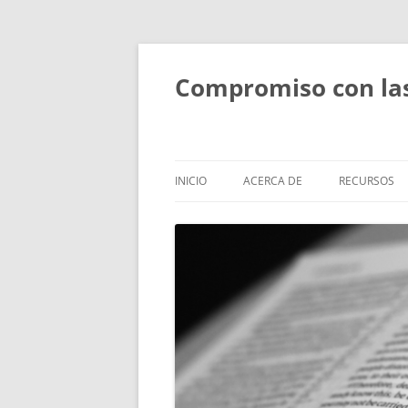
Compromiso con las 
INICIO
ACERCA DE
RECURSOS
ACERCA DE
FORMACIÓN
PERSONAS
SESIONES T
BÍBLICOS
OBJETIVOS Y ACTIVIDADES
ESTUDIOS B
ALCANCE
PEQUEÑOS
RETIROS Y R