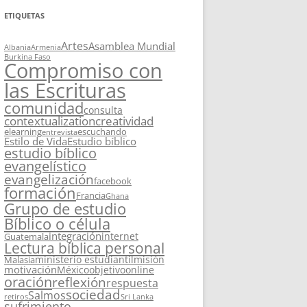
ETIQUETAS
Artes
Asamblea Mundial
Albania
Armenia
Burkina Faso
Compromiso con
las Escrituras
comunidad
consulta
contextualization
creatividad
elearning
escuchando
entrevista
Estilo de Vida
Estudio bíblico
estudio bíblico
evangelístico
evangelización
facebook
formación
Francia
Ghana
Grupo de estudio
Bíblico o célula
integración
internet
Guatemala
Lectura bíblica personal
ministerio estudiantil
misión
Malasia
motivación
México
objetivo
online
oración
reflexión
respuesta
sociedad
Salmos
retiros
Sri Lanka
sufrimiento