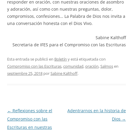
responder en oración, con nuestras oraciones de asombro
y adoración, así como con nuestras preguntas, dolor,
compromisos, confesiones… La Palabra de Dios nos invita a
una conversación honesta con el Dios Vivo.
Sabine Kalthoff
Secretaria de IFES para el Compromiso con las Escrituras
Esta entrada se publicó en
Boletín
y está etiquetada con
Compromiso con las Escrituras
,
comunidad
,
oración
,
Salmos
en
septiembre 25, 2018
por
Sabine Kalthoff
.
Navegación
←
Reflexiones sobre el
Adentrarnos en la historia de
de
Compromiso con las
Dios
→
entradas
Escrituras en nuestras