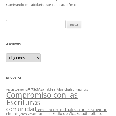
Caminando en sabiduría este curso académico
Buscar:
ARCHIVOS
Archivos
ETIQUETAS
Artes
Asamblea Mundial
Albania
Armenia
Burkina Faso
Compromiso con las
Escrituras
comunidad
contextualization
creatividad
consulta
Estilo de Vida
Estudio bíblico
elearning
escuchando
entrevista