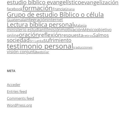
estudio bíblico evangelístico
evangelización
formación
facebook
Francia
Ghana
Grupo de estudio Bíblico o célula
integración
internet
Guatemala
Lectura bíblica personal
Malasia
motivación
ministerio estudiantil
misión
México
objetivo
oración
reflexión
respuesta
Salmos
online
retiros
sociedad
sufrimiento
Sri Lanka
testimonio personal
traducciones
visión conjunta
webinar
META
Acceder
Entries feed
Comments feed
WordPress.org