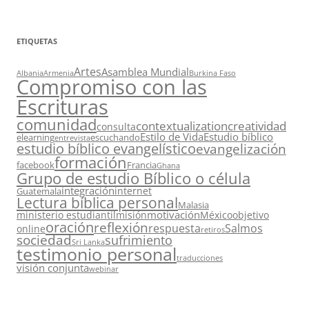
ETIQUETAS
Artes
Asamblea Mundial
Albania
Armenia
Burkina Faso
Compromiso con las
Escrituras
comunidad
contextualization
creatividad
consulta
Estilo de Vida
Estudio bíblico
elearning
escuchando
entrevista
estudio bíblico evangelístico
evangelización
formación
facebook
Francia
Ghana
Grupo de estudio Bíblico o célula
integración
internet
Guatemala
Lectura bíblica personal
Malasia
motivación
ministerio estudiantil
misión
México
objetivo
oración
reflexión
respuesta
Salmos
online
retiros
sociedad
sufrimiento
Sri Lanka
testimonio personal
traducciones
visión conjunta
webinar