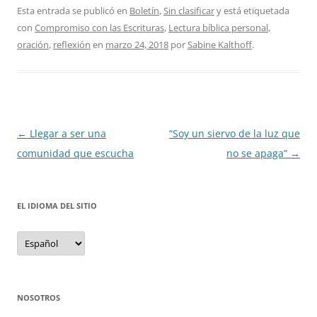
Esta entrada se publicó en
Boletín
,
Sin clasificar
y está etiquetada
con
Compromiso con las Escrituras
,
Lectura bíblica personal
,
oración
,
reflexión
en
marzo 24, 2018
por
Sabine Kalthoff
.
Navegación
←
Llegar a ser una
“Soy un siervo de la luz que
de
comunidad que escucha
no se apaga”
→
entradas
EL IDIOMA DEL SITIO
el
idioma
del
sitio
NOSOTROS