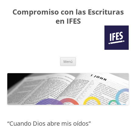
Compromiso con las Escrituras
en IFES
Saltar
Menú
al
contenido
“Cuando Dios abre mis oídos”