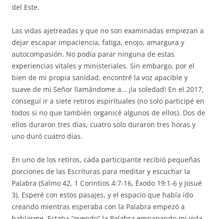
del Este.
Las vidas ajetreadas y que no son examinadas empiezan a
dejar escapar impaciencia, fatiga, enojo, amargura y
autocompasión. No podía parar ninguna de estas
experiencias vitales y ministeriales. Sin embargo, por el
bien de mi propia sanidad, encontré la voz apacible y
suave de mi Señor llamándome a… ¡la soledad! En el 2017,
conseguí ir a siete retiros espirituales (no solo participé en
todos si no que también organicé algunos de ellos). Dos de
ellos duraron tres días, cuatro solo duraron tres horas y
uno duró cuatro días.
En uno de los retiros, cada participante recibió pequeñas
porciones de las Escrituras para meditar y escuchar la
Palabra (Salmo 42, 1 Corintios 4:7-16, Éxodo 19:1-6 y Josué
3). Esperé con estos pasajes, y el espacio que había ido
creando mientras esperaba con la Palabra empezó a
hablarme. Estaba “oyendo” la Palabra empapando mi vida.