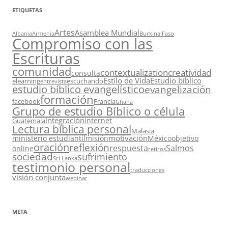
ETIQUETAS
Artes
Asamblea Mundial
Albania
Armenia
Burkina Faso
Compromiso con las
Escrituras
comunidad
contextualization
creatividad
consulta
Estilo de Vida
Estudio bíblico
elearning
escuchando
entrevista
estudio bíblico evangelístico
evangelización
formación
facebook
Francia
Ghana
Grupo de estudio Bíblico o célula
integración
internet
Guatemala
Lectura bíblica personal
Malasia
motivación
ministerio estudiantil
misión
México
objetivo
oración
reflexión
respuesta
Salmos
online
retiros
sociedad
sufrimiento
Sri Lanka
testimonio personal
traducciones
visión conjunta
webinar
META