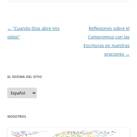
Navegación
←
“Cuando Dios abre mis
Reflexiones sobre el
de
oídos”
Compromiso con las
entradas
Escrituras en nuestras
oraciones
→
EL IDIOMA DEL SITIO
el
idioma
del
sitio
NOSOTROS