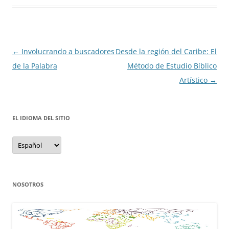
Navegación
←
Involucrando a buscadores
Desde la región del Caribe: El
de
de la Palabra
Método de Estudio Bíblico
entradas
Artístico
→
EL IDIOMA DEL SITIO
el
idioma
del
sitio
NOSOTROS