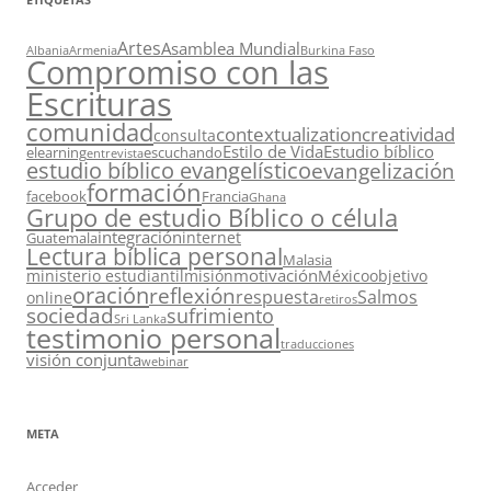
Artes
Asamblea Mundial
Albania
Armenia
Burkina Faso
Compromiso con las
Escrituras
comunidad
contextualization
creatividad
consulta
Estilo de Vida
Estudio bíblico
elearning
escuchando
entrevista
estudio bíblico evangelístico
evangelización
formación
facebook
Francia
Ghana
Grupo de estudio Bíblico o célula
integración
internet
Guatemala
Lectura bíblica personal
Malasia
motivación
ministerio estudiantil
misión
México
objetivo
oración
reflexión
respuesta
Salmos
online
retiros
sociedad
sufrimiento
Sri Lanka
testimonio personal
traducciones
visión conjunta
webinar
META
Acceder