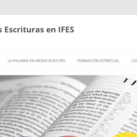
Escrituras en IFES
Saltar
al
LA PALABRA EN MEDIO NUESTRO
FORMACIÓN ESPIRITUAL
CO
contenido
ACERCA DE
EMÁTICAS Y ESTUDIOS
HASTA QUE CRISTO SEA
FORMADO EN NOSOTROS
ÍBLICOS EN GRUPOS
RITMOS REVITALIZANTES
RETIROS
EFLEXIÓN
CAMINANDO JUNTOS