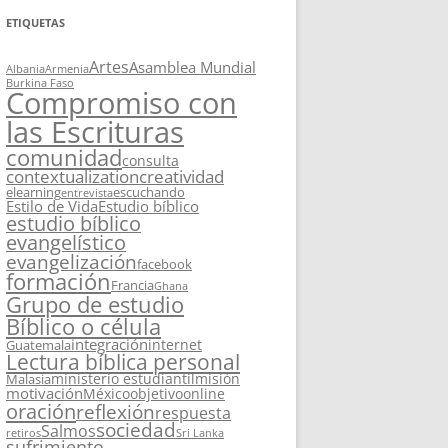
ETIQUETAS
Artes
Asamblea Mundial
Albania
Armenia
Burkina Faso
Compromiso con
las Escrituras
comunidad
consulta
contextualization
creatividad
elearning
escuchando
entrevista
Estilo de Vida
Estudio bíblico
estudio bíblico
evangelístico
evangelización
facebook
formación
Francia
Ghana
Grupo de estudio
Bíblico o célula
integración
internet
Guatemala
Lectura bíblica personal
ministerio estudiantil
misión
Malasia
motivación
México
objetivo
online
oración
reflexión
respuesta
sociedad
Salmos
retiros
Sri Lanka
sufrimiento