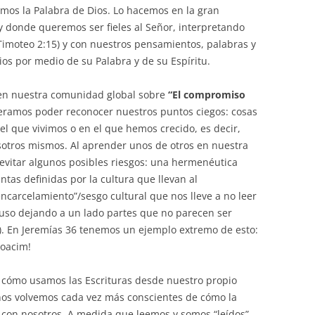
imos la Palabra de Dios. Lo hacemos en la gran
y donde queremos ser fieles al Señor, interpretando
Timoteo 2:15) y con nuestros pensamientos, palabras y
s por medio de su Palabra y de su Espíritu.
s en nuestra comunidad global sobre
“El compromiso
eramos poder reconocer nuestros puntos ciegos: cosas
l que vivimos o en el que hemos crecido, es decir,
osotros mismos. Al aprender unos de otros en nuestra
vitar algunos posibles riesgos: una hermenéutica
tas definidas por la cultura que llevan al
encarcelamiento”/sesgo cultural que nos lleve a no leer
cluso dejando a un lado partes que no parecen ser
n). En Jeremías 36 tenemos un ejemplo extremo de esto:
Joacim!
 cómo usamos las Escrituras desde nuestro propio
 nos volvemos cada vez más conscientes de cómo la
a con nosotros. A medida que leemos y somos “leídos”,