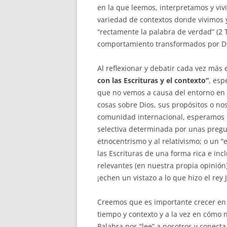
en la que leemos, interpretamos y viv
variedad de contextos donde vivimos 
“rectamente la palabra de verdad” (2 
comportamiento transformados por Dio
Al reflexionar y debatir cada vez má
con las Escrituras y el contexto”
, esp
que no vemos a causa del entorno en e
cosas sobre Dios, sus propósitos o n
comunidad internacional, esperamos e
selectiva determinada por unas pregun
etnocentrismo y al relativismo; o un “
las Escrituras de una forma rica e in
relevantes (en nuestra propia opinió
¡echen un vistazo a lo que hizo el rey 
Creemos que es importante crecer en
tiempo y contexto y a la vez en cómo
Palabra nos “lee” a nosotros y conect