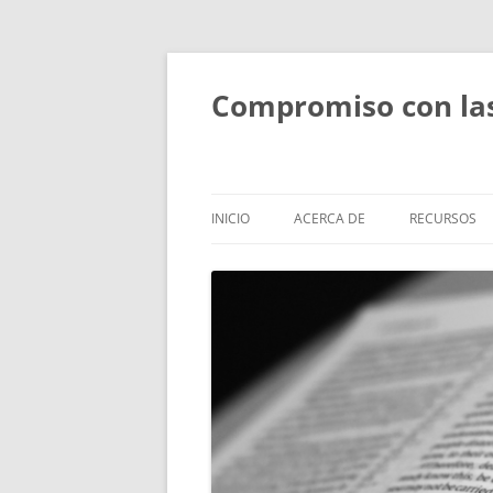
Compromiso con las 
INICIO
ACERCA DE
RECURSOS
ACERCA DE
FORMACIÓN
PERSONAS
SESIONES T
BÍBLICOS
OBJETIVOS Y ACTIVIDADES
ESTUDIOS B
ALCANCE
PEQUEÑOS
RETIROS Y R